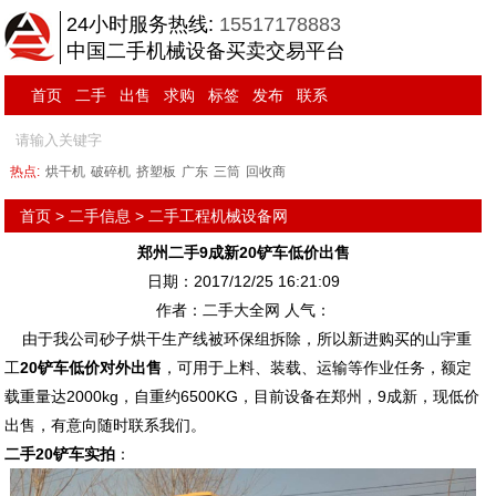
24小时服务热线:
15517178883
中国二手机械设备买卖交易平台
首页
二手
出售
求购
标签
发布
联系
热点:
烘干机
破碎机
挤塑板
广东
三筒
回收商
首页
>
二手信息
>
二手工程机械设备网
郑州二手9成新20铲车低价出售
日期：2017/12/25 16:21:09
作者：二手大全网 人气：
由于我公司砂子烘干生产线被环保组拆除，所以新进购买的山宇重
工
20铲车低价对外出售
，可用于上料、装载、运输等作业任务，额定
载重量达2000kg，自重约6500KG，目前设备在郑州，9成新，现低价
出售，有意向随时联系我们。
二手20铲车实拍
：