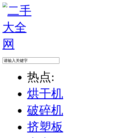
热点:
烘干机
破碎机
挤塑板