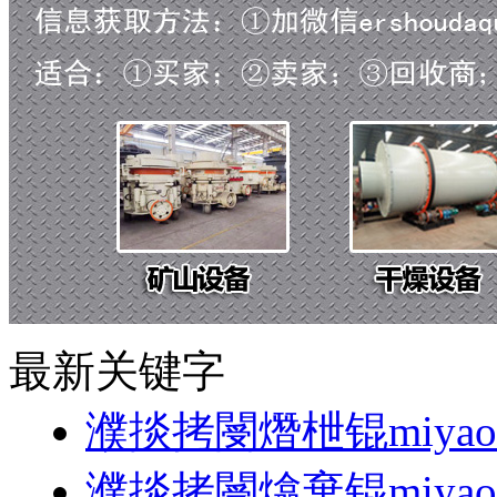
最新关键字
濮掞拷閿熸枻锟miyao1
濮掞拷閿熻棄锟miyao1