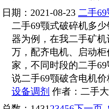
日期：2021-08-23
二手6
二手69颚式破碎机多少
器为例，在我二手矿机设
万，配齐电机、启动柜价
家，不同时段的二手6
说二手69颚破含电机价
设备调剂
作者：二手大全
总数：143
1
2
3
4
5
6
下一页
.