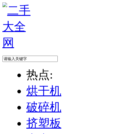
热点:
烘干机
破碎机
挤塑板