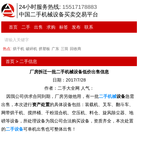
24小时服务热线:
15517178883
中国二手机械设备买卖交易平台
首页
二手
出售
求购
标签
发布
联系
热点:
烘干机
破碎机
挤塑板
广东
三筒
回收商
首页
>
二手信息
厂房拆迁一批二手机械设备低价出售信息
日期：2017/7/28
作者：二手大全网 人气：
因我公司供求合同到期，厂房另做他用，有一批
二手机械
设备
急需
出售，本次进行
资产处置
的具体设备包括：装载机、叉车、翻斗车、
网带烘干机、搅拌桶、干粉混合机、空压机、料仓、旋风除尘器、地
磅等设备，所处理设备为我公司合法购买设备，资质齐全，本次处置
的
二手设备
可单机出售也可整体出售！