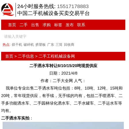
24小时服务热线:
15517178883
中国二手机械设备买卖交易平台
首页
二手
出售
求购
标签
发布
联系
热点:
烘干机
破碎机
挤塑板
广东
三筒
回收商
首页
>
二手信息
>
二手工程机械设备网
二手洒水车转让8/10/15/20吨现货供应
日期：2021/4/8
作者：二手大全网 人气：
我单位专业出售二手洒水车吨位包括：8吨、10吨、12吨、15吨和
20吨，常年现货供应，有手续，无手续的均有，包括二手喷洒车、二
手多功能洒水车、二手园林绿化洒水车、二手水罐车、二手运水车等
均有。
二手洒水车实拍
：