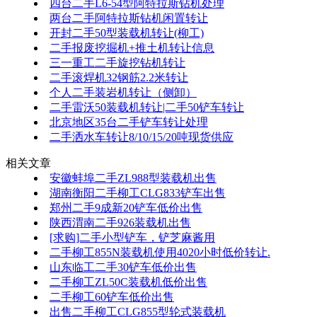
四台二手L6-54型阿特拉斯钻机处理
两台二手阿特拉斯钻机闲置转让
开封二手50型装载机转让(柳工)
二手报废挖掘机+推土机转让信息
三一重工二手旋挖钻机转让
二手滚焊机32钢筋2.2米转让
个人二手装岩机转让（侧卸）
二手雷沃50装载机转让|二手50铲车转让
北京地区35台二手铲车转让处理
二手洒水车转让8/10/15/20吨现货供应
相关文章
安徽蚌埠二手ZL988型装载机出售
湖南衡阳二手柳工CLG833铲车出售
郑州二手9成新20铲车低价出售
陕西渭南二手926装载机出售
[求购]二手小型铲车，铲芝麻酱用
二手柳工855N装载机使用4020小时低价转让.
山东临工二手30铲车低价出售
二手柳工ZL50C装载机低价出售
二手柳工60铲车低价出售
出售二手柳工CLG855型轮式装载机