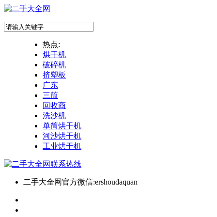
热点:
烘干机
破碎机
挤塑板
广东
三筒
回收商
洗沙机
单筒烘干机
河沙烘干机
工业烘干机
二手大全网官方微信:ershoudaquan