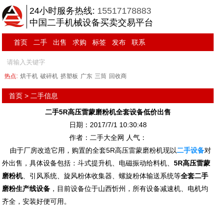
24小时服务热线:
15517178883
中国二手机械设备买卖交易平台
首页
二手
出售
求购
标签
发布
联系
热点:
烘干机
破碎机
挤塑板
广东
三筒
回收商
首页
>
二手信息
二手5R高压雷蒙磨粉机全套设备低价出售
日期：2017/7/1 10:30:48
作者：二手大全网 人气：
由于厂房改造它用，购置的全套5R高压雷蒙磨粉机现以
二手设备
对
外出售，具体设备包括：斗式提升机、电磁振动给料机、
5R高压雷蒙
磨粉机
、引风系统、旋风粉体收集器、螺旋粉体输送系统等
全套二手
磨粉生产线设备
，目前设备位于山西忻州，所有设备减速机、电机均
齐全，安装好便可用。