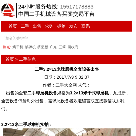
24小时服务热线:
15517178883
中国二手机械设备买卖交易平台
首页
二手
出售
求购
标签
发布
联系
热点:
烘干机
破碎机
挤塑板
广东
三筒
回收商
首页
>
二手信息
二手3.2×13米球磨机全套设备出售
日期：2017/7/9 9:32:37
作者：二手大全网 人气：
出售的全套
二手球磨机设备
规格为
3.2×13米干式球磨机
，九成新，
全套设备低价对外出售，需求此设备者欢迎留言或直接微信联系我
们。
3.2×13米二手球磨机实拍
：