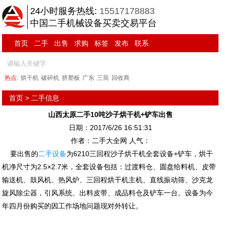
24小时服务热线:
15517178883
中国二手机械设备买卖交易平台
首页
二手
出售
求购
标签
发布
联系
热点:
烘干机
破碎机
挤塑板
广东
三筒
回收商
首页
>
二手信息
山西太原二手10吨沙子烘干机+铲车出售
日期：2017/6/26 16:51:31
作者：二手大全网 人气：
要出售的
二手设备
为6210三回程沙子烘干机全套设备+铲车，烘干
机净尺寸为2.5×2.7米，全套设备包括：过渡料仓、圆盘给料机、皮带
输送机、鼓风机、热风炉、三回程烘干机主机、直线振动筛、沙克龙
旋风除尘器，引风系统、出料皮带、成品料仓及铲车一台。设备为今
年四月份购买的因工作场地问题现对外转让。