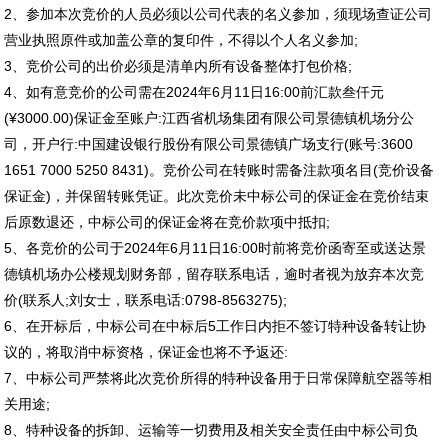
2、参加本次竞价的人员必须以公司代表的名义参加，须现场查证公司
营业执照原件或加盖公章的复印件，不得以个人名义参加;
3、竞价公司的出价必须是清单内所有设备整体打包价格;
4、如有意竞价的公司需在2024年6月11日16:00前汇款叁仟元
(¥3000.00)保证金至账户:江西省机场集团有限公司景德镇机场分公
司，开户行:中国建设银行股份有限公司景德镇广场支行(账号:3600
1651 7000 5250 8431)。竞价公司在转账时需备注款项名目(竞价设备
保证金)，并保留转账凭证。此次竞价未中标公司的保证金在竞价结束
后原数退还，中标公司的保证金将在竞价款项中抵扣;
5、各竞价的公司于2024年6月11日16:00时前将竞价函寄至或送达景
德镇机场办公楼规划财务部，留存联系电话，逾时者视为放弃本次竞
价(联系人;刘女士，联系电话:0798-8563275);
6、在开标后，中标公司在中标后5工作日内拒不签订特种设备转让协
议的，将取消中标资格，保证金也将不予返还:
7、中标公司严禁将此次竞价所得的特种设备用于日常保障航空器等相
关用途;
8、特种设备的拆卸、运输等一切费用及相关安全责任由中标公司负