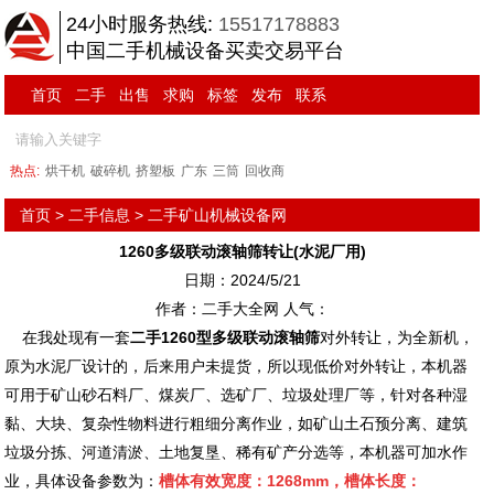
24小时服务热线:
15517178883
中国二手机械设备买卖交易平台
首页
二手
出售
求购
标签
发布
联系
热点:
烘干机
破碎机
挤塑板
广东
三筒
回收商
首页
>
二手信息
>
二手矿山机械设备网
1260多级联动滚轴筛转让(水泥厂用)
日期：2024/5/21
作者：二手大全网 人气：
在我处现有一套
二手1260型多级联动滚轴筛
对外转让，为全新机，
原为水泥厂设计的，后来用户未提货，所以现低价对外转让，本机器
可用于矿山砂石料厂、煤炭厂、选矿厂、垃圾处理厂等，针对各种湿
黏、大块、复杂性物料进行粗细分离作业，如矿山土石预分离、建筑
垃圾分拣、河道清淤、土地复垦、稀有矿产分选等，本机器可加水作
业，具体设备参数为：
槽体有效宽度：1268mm，槽体长度：