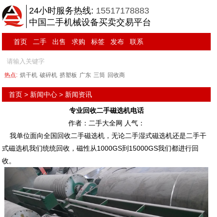
24小时服务热线:
15517178883
中国二手机械设备买卖交易平台
首页
二手
出售
求购
标签
发布
联系
热点:
烘干机
破碎机
挤塑板
广东
三筒
回收商
首页
>
新闻中心
>
新闻资讯
专业回收二手磁选机电话
作者：二手大全网 人气：
我单位面向全国回收二手磁选机，无论二手湿式磁选机还是二手干
式磁选机我们统统回收，磁性从1000GS到15000GS我们都进行回
收。