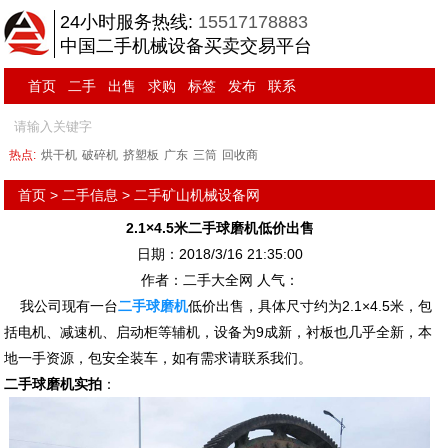
24小时服务热线:
15517178883
中国二手机械设备买卖交易平台
首页
二手
出售
求购
标签
发布
联系
热点:
烘干机
破碎机
挤塑板
广东
三筒
回收商
首页
>
二手信息
>
二手矿山机械设备网
2.1×4.5米二手球磨机低价出售
日期：2018/3/16 21:35:00
作者：二手大全网 人气：
我公司现有一台
二手球磨机
低价出售，具体尺寸约为2.1×4.5米，包
括电机、减速机、启动柜等辅机，设备为9成新，衬板也几乎全新，本
地一手资源，包安全装车，如有需求请联系我们。
二手球磨机实拍
：