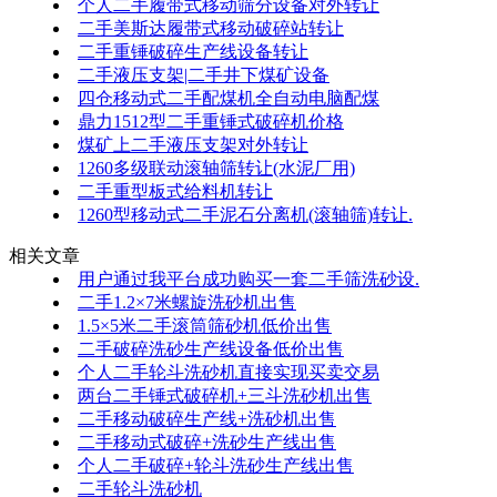
个人二手履带式移动筛分设备对外转让
二手美斯达履带式移动破碎站转让
二手重锤破碎生产线设备转让
二手液压支架|二手井下煤矿设备
四仓移动式二手配煤机全自动电脑配煤
鼎力1512型二手重锤式破碎机价格
煤矿上二手液压支架对外转让
1260多级联动滚轴筛转让(水泥厂用)
二手重型板式给料机转让
1260型移动式二手泥石分离机(滚轴筛)转让.
相关文章
用户通过我平台成功购买一套二手筛洗砂设.
二手1.2×7米螺旋洗砂机出售
1.5×5米二手滚筒筛砂机低价出售
二手破碎洗砂生产线设备低价出售
个人二手轮斗洗砂机直接实现买卖交易
两台二手锤式破碎机+三斗洗砂机出售
二手移动破碎生产线+洗砂机出售
二手移动式破碎+洗砂生产线出售
个人二手破碎+轮斗洗砂生产线出售
二手轮斗洗砂机