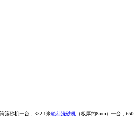
筒筛砂机一台，3×2.1米
轮斗洗砂机
（板厚约8mm）一台，650