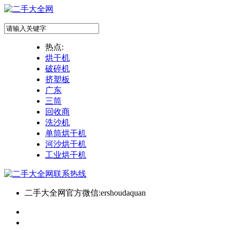
热点:
烘干机
破碎机
挤塑板
广东
三筒
回收商
洗沙机
单筒烘干机
河沙烘干机
工业烘干机
二手大全网官方微信:ershoudaquan