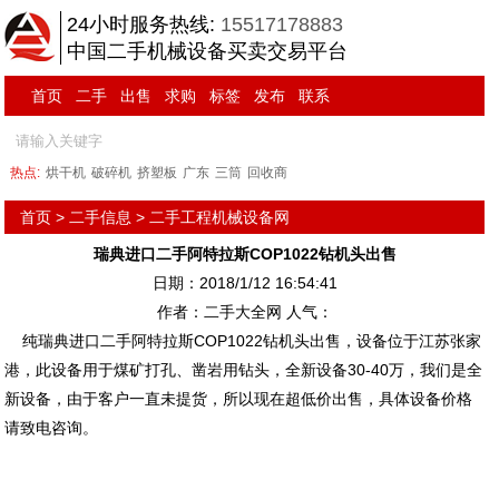
24小时服务热线:
15517178883
中国二手机械设备买卖交易平台
首页
二手
出售
求购
标签
发布
联系
热点:
烘干机
破碎机
挤塑板
广东
三筒
回收商
首页
>
二手信息
>
二手工程机械设备网
瑞典进口二手阿特拉斯COP1022钻机头出售
日期：2018/1/12 16:54:41
作者：二手大全网 人气：
纯瑞典进口二手阿特拉斯COP1022钻机头出售，设备位于江苏张家
港，此设备用于煤矿打孔、凿岩用钻头，全新设备30-40万，我们是全
新设备，由于客户一直未提货，所以现在超低价出售，具体设备价格
请致电咨询。