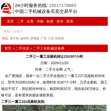
24小时服务热线:
15517178883
中国二手机械设备买卖交易平台
首页
二手
出售
求购
标签
发布
联系
热点:
烘干机
破碎机
挤塑板
广东
三筒
回收商
首页
>
二手信息
>
二手工程机械设备网
二手三一重工压路机转让22t/307小时
日期：2020/11/25
作者：二手大全网 人气：
在广西地区，现有一台二手几乎全新的三一重工22T压路机对外转
让，型号为SSR220AC-8，使用时长为307个小时，几乎全新机，因工
地活干完了，所以想对外转让，购买时间32万，现在欲28万转让，价
格可议，若有需求的朋友请联系我。
二手三一重工22t压路机实拍
：