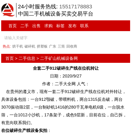
24小时服务热线:
15517178883
中国二手机械设备买卖交易平台
首页
二手
出售
求购
标签
发布
联系
热点:
烘干机
破碎机
挤塑板
广东
三筒
回收商
首页
>
二手信息
>
二手矿山机械设备网
全套二手912破碎生产线在位机转让
日期：2020/9/27
作者：二手大全网 人气：
在贵州的遵义市，现有一套二手912破碎生产线在位机对外转让，
具体设备包括：一台912颚破，带喂料机，两台1315反击破，两台
3070振动筛2层，一台制砂机1416的280千瓦单电机6级，一台脱水
筛，一台1012小沙机，17条架子，成色9层新，目前在位，自己拆，
有意向联系我们。
在位破碎生产线设备实拍
：