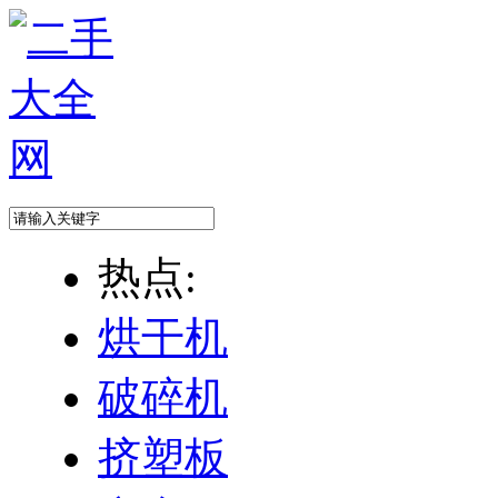
热点:
烘干机
破碎机
挤塑板