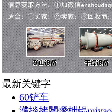
最新关键字
60铲车
濮掞拷閿熸枻锟miyao1