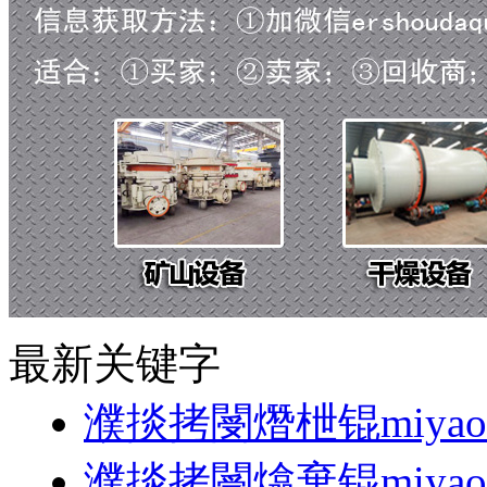
最新关键字
濮掞拷閿熸枻锟miyao1
濮掞拷閿熻棄锟miyao1