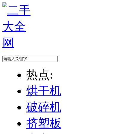
热点:
烘干机
破碎机
挤塑板