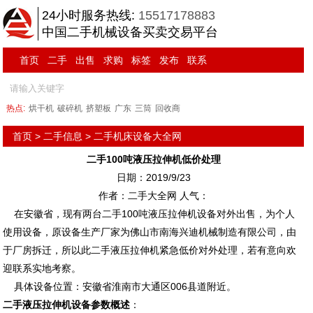
24小时服务热线:
15517178883
中国二手机械设备买卖交易平台
首页
二手
出售
求购
标签
发布
联系
热点:
烘干机
破碎机
挤塑板
广东
三筒
回收商
首页
>
二手信息
>
二手机床设备大全网
二手100吨液压拉伸机低价处理
日期：2019/9/23
作者：二手大全网 人气：
在安徽省，现有两台二手100吨液压拉伸机设备对外出售，为个人
使用设备，原设备生产厂家为佛山市南海兴迪机械制造有限公司，由
于厂房拆迁，所以此二手液压拉伸机紧急低价对外处理，若有意向欢
迎联系实地考察。
具体设备位置：安徽省淮南市大通区006县道附近。
二手液压拉伸机设备参数概述
：